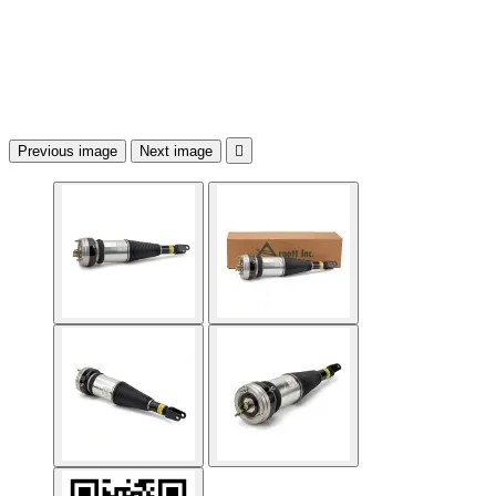
Previous image
Next image
