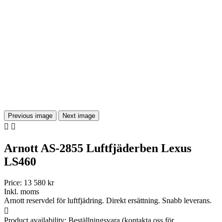
Previous image
Next image


Arnott AS-2855 Luftfjäderben Lexus
LS460
Price:
13 580 kr
Inkl. moms
Arnott reservdel för luftfjädring. Direkt ersättning. Snabb leverans.

Product availability:
Beställningsvara (kontakta oss för