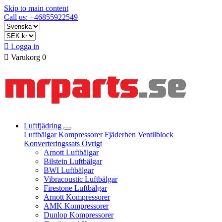
Skip to main content
Call us: +46855922549

Logga in

Varukorg
0
Luftfjädring
Luftbälgar
Kompressorer
Fjäderben
Ventilblock
Konverteringssats
Övrigt
Arnott Luftbälgar
Bilstein Luftbälgar
BWI Luftbälgar
Vibracoustic Luftbälgar
Firestone Luftbälgar
Arnott Kompressorer
AMK Kompressorer
Dunlop Kompressorer