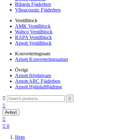
Bilstein Fjäderben
Vibracoustic Fjäderben
Ventilblock
AMK Ventilblock
Wabco Ventilblock
RAPA Ventilblock
Arnott Ventilblock
Konverteringssats
Arnott Konverteringssatser
Övrigt
Arnott Höjdgivare
Arnott ABC Fjäderben
Arnott Hjälpluftfjädring



Avbryt


0
Hem