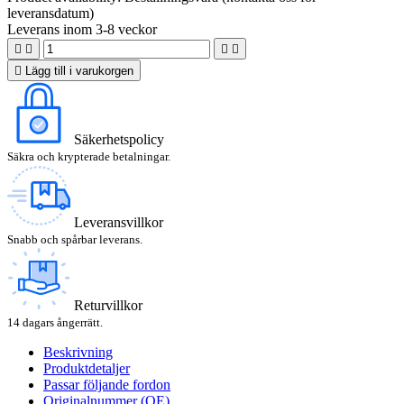
leveransdatum)
Leverans inom 3-8 veckor





Lägg till i varukorgen
Säkerhetspolicy
Säkra och krypterade betalningar.
Leveransvillkor
Snabb och spårbar leverans.
Returvillkor
14 dagars ångerrätt.
Beskrivning
Produktdetaljer
Passar följande fordon
Originalnummer (OE)