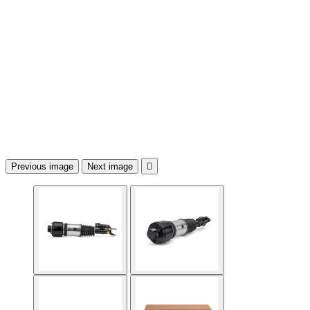
Previous image
Next image
