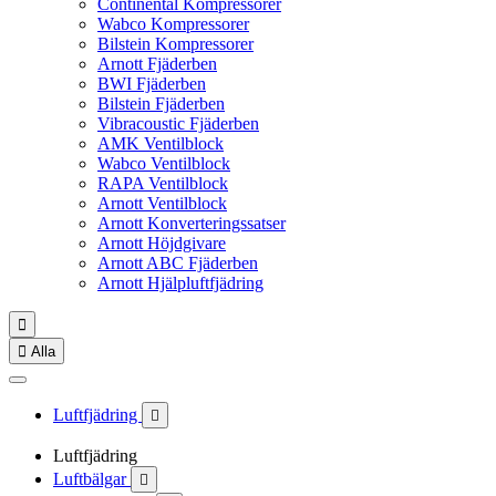
Continental Kompressorer
Wabco Kompressorer
Bilstein Kompressorer
Arnott Fjäderben
BWI Fjäderben
Bilstein Fjäderben
Vibracoustic Fjäderben
AMK Ventilblock
Wabco Ventilblock
RAPA Ventilblock
Arnott Ventilblock
Arnott Konverteringssatser
Arnott Höjdgivare
Arnott ABC Fjäderben
Arnott Hjälpluftfjädring


Alla
Luftfjädring

Luftfjädring
Luftbälgar
