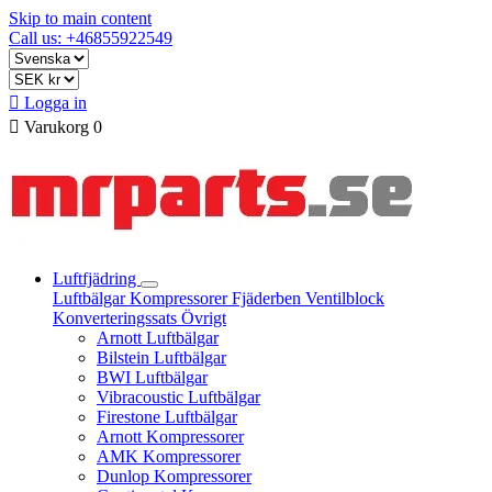
Skip to main content
Call us: +46855922549

Logga in

Varukorg
0
Luftfjädring
Luftbälgar
Kompressorer
Fjäderben
Ventilblock
Konverteringssats
Övrigt
Arnott Luftbälgar
Bilstein Luftbälgar
BWI Luftbälgar
Vibracoustic Luftbälgar
Firestone Luftbälgar
Arnott Kompressorer
AMK Kompressorer
Dunlop Kompressorer