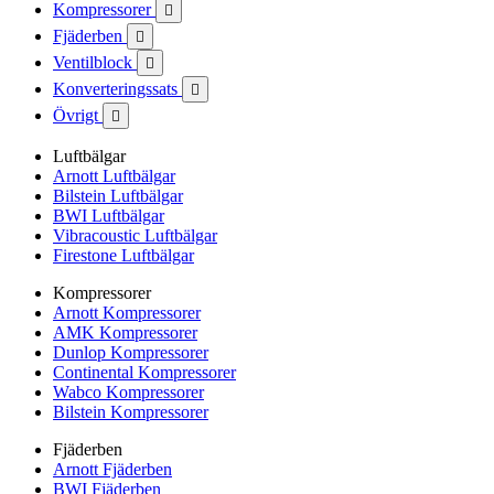
Kompressorer

Fjäderben

Ventilblock

Konverteringssats

Övrigt

Luftbälgar
Arnott Luftbälgar
Bilstein Luftbälgar
BWI Luftbälgar
Vibracoustic Luftbälgar
Firestone Luftbälgar
Kompressorer
Arnott Kompressorer
AMK Kompressorer
Dunlop Kompressorer
Continental Kompressorer
Wabco Kompressorer
Bilstein Kompressorer
Fjäderben
Arnott Fjäderben
BWI Fjäderben