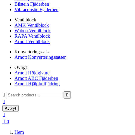
Bilstein Fjäderben
Vibracoustic Fjäderben
Ventilblock
AMK Ventilblock
Wabco Ventilblock
RAPA Ventilblock
Arnott Ventilblock
Konverteringssats
Arnott Konverteringssatser
Övrigt
Arnott Höjdgivare
Arnott ABC Fjäderben
Arnott Hjälpluftfjädring



Avbryt


0
Hem