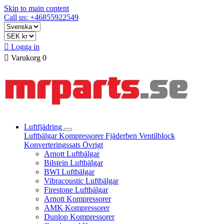
Skip to main content
Call us: +46855922549

Logga in

Varukorg
0
Luftfjädring
Luftbälgar
Kompressorer
Fjäderben
Ventilblock
Konverteringssats
Övrigt
Arnott Luftbälgar
Bilstein Luftbälgar
BWI Luftbälgar
Vibracoustic Luftbälgar
Firestone Luftbälgar
Arnott Kompressorer
AMK Kompressorer
Dunlop Kompressorer