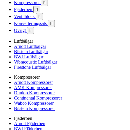
Kompressorer

Fjäderben

Ventilblock

Konverteringssats

Övrigt

Luftbälgar
Arnott Luftbälgar
Bilstein Luftbälgar
BWI Luftbälgar
Vibracoustic Luftbälgar
Firestone Luftbälgar
Kompressorer
Arnott Kompressorer
AMK Kompressorer
Dunlop Kompressorer
Continental Kompressorer
Wabco Kompressorer
Bilstein Kompressorer
Fjäderben
Arnott Fjäderben
BWI Fjäderben