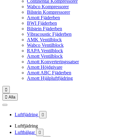
Continental Kompressorer
Wabco Kompressorer
Bilstein Kompressorer
Arnott Fjäderben
BWI Fjäderben
Bilstein Fjäderben
Vibracoustic Fjäderben
AMK Ventilblock
Wabco Ventilblock
RAPA Ventilblock
Arnott Ventilblock
Arnott Konverteringssatser
Arnott Höjdgivare
Arnott ABC Fjäderben
Arnott Hjälpluftfjädring


Alla
Luftfjädring

Luftfjädring
Luftbälgar
