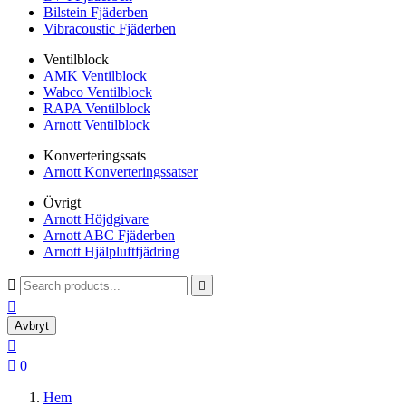
Bilstein Fjäderben
Vibracoustic Fjäderben
Ventilblock
AMK Ventilblock
Wabco Ventilblock
RAPA Ventilblock
Arnott Ventilblock
Konverteringssats
Arnott Konverteringssatser
Övrigt
Arnott Höjdgivare
Arnott ABC Fjäderben
Arnott Hjälpluftfjädring



Avbryt


0
Hem