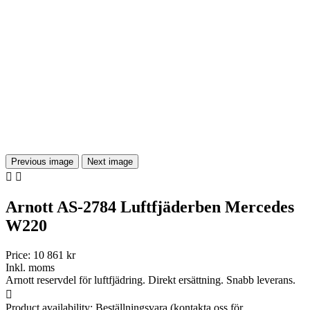
Previous image
Next image


Arnott AS-2784 Luftfjäderben Mercedes
W220
Price:
10 861 kr
Inkl. moms
Arnott reservdel för luftfjädring. Direkt ersättning. Snabb leverans.

Product availability:
Beställningsvara (kontakta oss för