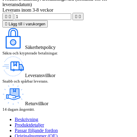
leveransdatum)
Leverans inom 3-8 veckor





Lägg till i varukorgen
Säkerhetspolicy
Säkra och krypterade betalningar.
Leveransvillkor
Snabb och spårbar leverans.
Returvillkor
14 dagars ångerrätt.
Beskrivning
Produktdetaljer
Passar följande fordon
Originalnummer (OE)