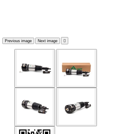
Previous image
Next image
