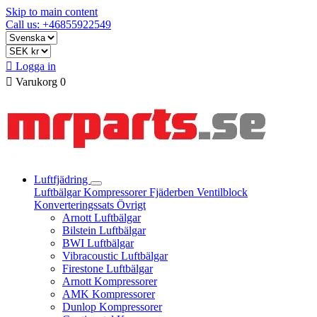
Skip to main content
Call us: +46855922549

Logga in

Varukorg
0
Luftfjädring
Luftbälgar
Kompressorer
Fjäderben
Ventilblock
Konverteringssats
Övrigt
Arnott Luftbälgar
Bilstein Luftbälgar
BWI Luftbälgar
Vibracoustic Luftbälgar
Firestone Luftbälgar
Arnott Kompressorer
AMK Kompressorer
Dunlop Kompressorer