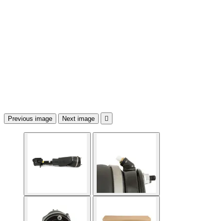
Previous image
Next image
