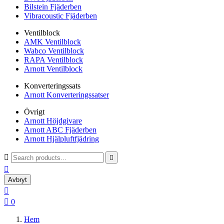
Bilstein Fjäderben
Vibracoustic Fjäderben
Ventilblock
AMK Ventilblock
Wabco Ventilblock
RAPA Ventilblock
Arnott Ventilblock
Konverteringssats
Arnott Konverteringssatser
Övrigt
Arnott Höjdgivare
Arnott ABC Fjäderben
Arnott Hjälpluftfjädring



Avbryt


0
Hem