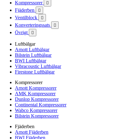
Kompressorer

Fjäderben

Ventilblock

Konverteringssats

Övrigt

Luftbälgar
Arnott Luftbälgar
Bilstein Luftbälgar
BWI Luftbälgar
Vibracoustic Luftbälgar
Firestone Luftbälgar
Kompressorer
Arnott Kompressorer
AMK Kompressorer
Dunlop Kompressorer
Continental Kompressorer
Wabco Kompressorer
Bilstein Kompressorer
Fjäderben
Arnott Fjäderben
BWI Fjäderben