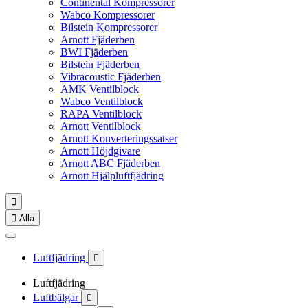
Continental Kompressorer
Wabco Kompressorer
Bilstein Kompressorer
Arnott Fjäderben
BWI Fjäderben
Bilstein Fjäderben
Vibracoustic Fjäderben
AMK Ventilblock
Wabco Ventilblock
RAPA Ventilblock
Arnott Ventilblock
Arnott Konverteringssatser
Arnott Höjdgivare
Arnott ABC Fjäderben
Arnott Hjälpluftfjädring


Alla
Luftfjädring

Luftfjädring
Luftbälgar
