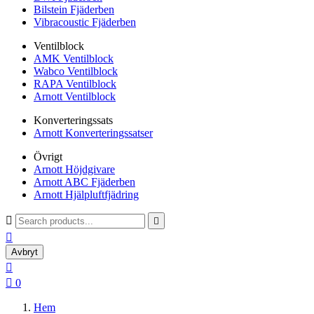
Bilstein Fjäderben
Vibracoustic Fjäderben
Ventilblock
AMK Ventilblock
Wabco Ventilblock
RAPA Ventilblock
Arnott Ventilblock
Konverteringssats
Arnott Konverteringssatser
Övrigt
Arnott Höjdgivare
Arnott ABC Fjäderben
Arnott Hjälpluftfjädring



Avbryt


0
Hem