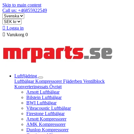
Skip to main content
Call us: +46855922549

Logga in

Varukorg
0
Luftfjädring
Luftbälgar
Kompressorer
Fjäderben
Ventilblock
Konverteringssats
Övrigt
Arnott Luftbälgar
Bilstein Luftbälgar
BWI Luftbälgar
Vibracoustic Luftbälgar
Firestone Luftbälgar
Arnott Kompressorer
AMK Kompressorer
Dunlop Kompressorer