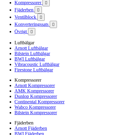
Kompressorer

Fjäderben

Ventilblock

Konverteringssats

Övrigt

Luftbälgar
Arnott Luftbälgar
Bilstein Luftbälgar
BWI Luftbälgar
Vibracoustic Luftbälgar
Firestone Luftbälgar
Kompressorer
Arnott Kompressorer
AMK Kompressorer
Dunlop Kompressorer
Continental Kompressorer
Wabco Kompressorer
Bilstein Kompressorer
Fjäderben
Arnott Fjäderben
BWI Fjäderben