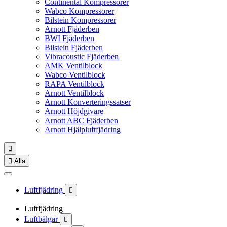
Continental Kompressorer
Wabco Kompressorer
Bilstein Kompressorer
Arnott Fjäderben
BWI Fjäderben
Bilstein Fjäderben
Vibracoustic Fjäderben
AMK Ventilblock
Wabco Ventilblock
RAPA Ventilblock
Arnott Ventilblock
Arnott Konverteringssatser
Arnott Höjdgivare
Arnott ABC Fjäderben
Arnott Hjälpluftfjädring


Alla
Luftfjädring

Luftfjädring
Luftbälgar
