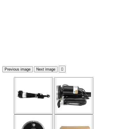
Previous image
Next image
