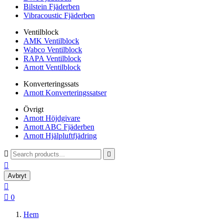
Bilstein Fjäderben
Vibracoustic Fjäderben
Ventilblock
AMK Ventilblock
Wabco Ventilblock
RAPA Ventilblock
Arnott Ventilblock
Konverteringssats
Arnott Konverteringssatser
Övrigt
Arnott Höjdgivare
Arnott ABC Fjäderben
Arnott Hjälpluftfjädring



Avbryt


0
Hem