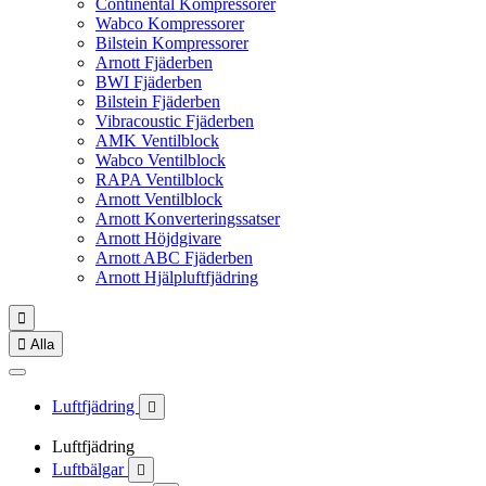
Continental Kompressorer
Wabco Kompressorer
Bilstein Kompressorer
Arnott Fjäderben
BWI Fjäderben
Bilstein Fjäderben
Vibracoustic Fjäderben
AMK Ventilblock
Wabco Ventilblock
RAPA Ventilblock
Arnott Ventilblock
Arnott Konverteringssatser
Arnott Höjdgivare
Arnott ABC Fjäderben
Arnott Hjälpluftfjädring


Alla
Luftfjädring

Luftfjädring
Luftbälgar
