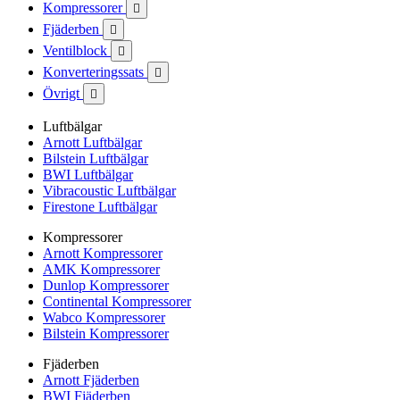
Kompressorer

Fjäderben

Ventilblock

Konverteringssats

Övrigt

Luftbälgar
Arnott Luftbälgar
Bilstein Luftbälgar
BWI Luftbälgar
Vibracoustic Luftbälgar
Firestone Luftbälgar
Kompressorer
Arnott Kompressorer
AMK Kompressorer
Dunlop Kompressorer
Continental Kompressorer
Wabco Kompressorer
Bilstein Kompressorer
Fjäderben
Arnott Fjäderben
BWI Fjäderben