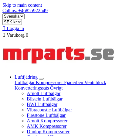
Skip to main content
Call us: +46855922549

Logga in

Varukorg
0
Luftfjädring
Luftbälgar
Kompressorer
Fjäderben
Ventilblock
Konverteringssats
Övrigt
Arnott Luftbälgar
Bilstein Luftbälgar
BWI Luftbälgar
Vibracoustic Luftbälgar
Firestone Luftbälgar
Arnott Kompressorer
AMK Kompressorer
Dunlop Kompressorer