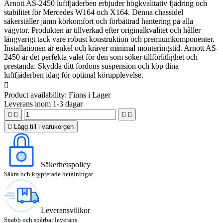
Arnott AS-2450 luftfjäderben erbjuder högkvalitativ fjädring och
stabilitet för Mercedes W164 och X164. Denna chassidel
säkerställer jämn körkomfort och förbättrad hantering på alla
vägytor. Produkten är tillverkad efter originalkvalitet och håller
långvarigt tack vare robust konstruktion och premiumkomponenter.
Installationen är enkel och kräver minimal monteringstid. Arnott AS-
2450 är det perfekta valet för den som söker tillförlitlighet och
prestanda. Skydda ditt fordons suspension och köp dina
luftfjäderben idag för optimal körupplevelse.

Product availability:
Finns i Lager
Leverans inom 1-3 dagar





Lägg till i varukorgen
Säkerhetspolicy
Säkra och krypterade betalningar.
Leveransvillkor
Snabb och spårbar leverans.