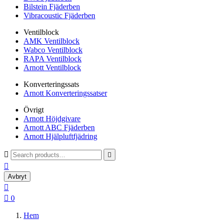
Bilstein Fjäderben
Vibracoustic Fjäderben
Ventilblock
AMK Ventilblock
Wabco Ventilblock
RAPA Ventilblock
Arnott Ventilblock
Konverteringssats
Arnott Konverteringssatser
Övrigt
Arnott Höjdgivare
Arnott ABC Fjäderben
Arnott Hjälpluftfjädring



Avbryt


0
Hem