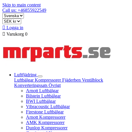
Skip to main content
Call us: +46855922549

Logga in

Varukorg
0
Luftfjädring
Luftbälgar
Kompressorer
Fjäderben
Ventilblock
Konverteringssats
Övrigt
Arnott Luftbälgar
Bilstein Luftbälgar
BWI Luftbälgar
Vibracoustic Luftbälgar
Firestone Luftbälgar
Arnott Kompressorer
AMK Kompressorer
Dunlop Kompressorer