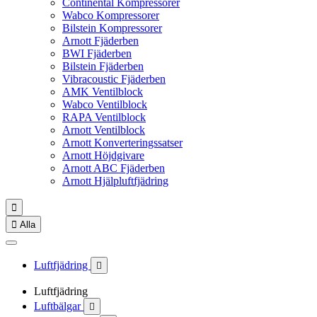
Continental Kompressorer
Wabco Kompressorer
Bilstein Kompressorer
Arnott Fjäderben
BWI Fjäderben
Bilstein Fjäderben
Vibracoustic Fjäderben
AMK Ventilblock
Wabco Ventilblock
RAPA Ventilblock
Arnott Ventilblock
Arnott Konverteringssatser
Arnott Höjdgivare
Arnott ABC Fjäderben
Arnott Hjälpluftfjädring


Alla
Luftfjädring

Luftfjädring
Luftbälgar
