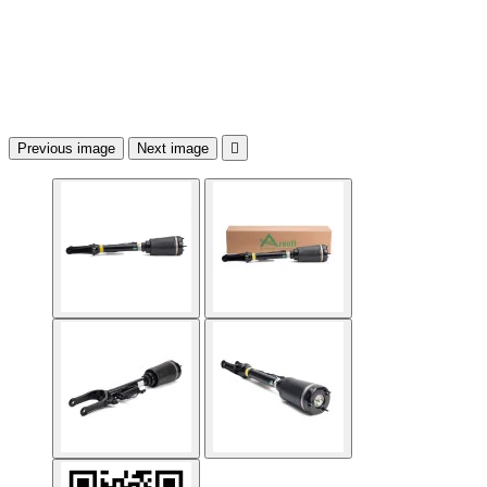
Previous image
Next image
