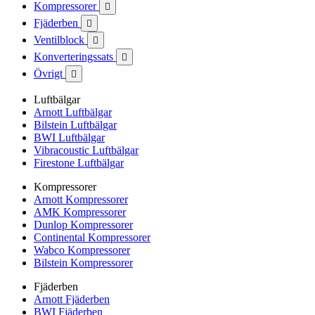
Kompressorer

Fjäderben

Ventilblock

Konverteringssats

Övrigt

Luftbälgar
Arnott Luftbälgar
Bilstein Luftbälgar
BWI Luftbälgar
Vibracoustic Luftbälgar
Firestone Luftbälgar
Kompressorer
Arnott Kompressorer
AMK Kompressorer
Dunlop Kompressorer
Continental Kompressorer
Wabco Kompressorer
Bilstein Kompressorer
Fjäderben
Arnott Fjäderben
BWI Fjäderben