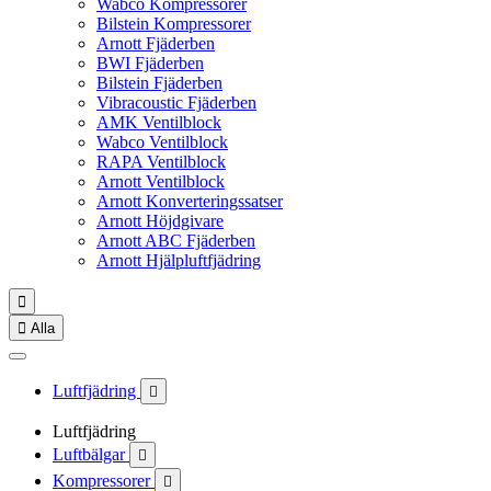
Wabco Kompressorer
Bilstein Kompressorer
Arnott Fjäderben
BWI Fjäderben
Bilstein Fjäderben
Vibracoustic Fjäderben
AMK Ventilblock
Wabco Ventilblock
RAPA Ventilblock
Arnott Ventilblock
Arnott Konverteringssatser
Arnott Höjdgivare
Arnott ABC Fjäderben
Arnott Hjälpluftfjädring


Alla
Luftfjädring

Luftfjädring
Luftbälgar

Kompressorer
