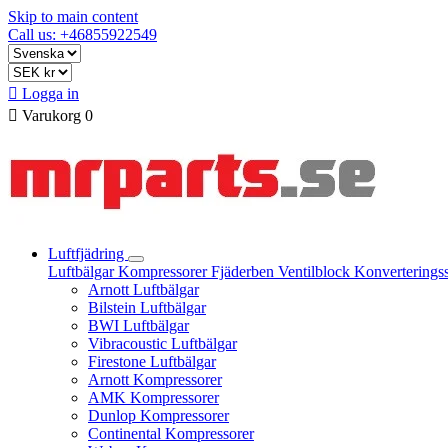
Skip to main content
Call us: +46855922549

Logga in

Varukorg
0
Luftfjädring
Luftbälgar
Kompressorer
Fjäderben
Ventilblock
Konverterings
Arnott Luftbälgar
Bilstein Luftbälgar
BWI Luftbälgar
Vibracoustic Luftbälgar
Firestone Luftbälgar
Arnott Kompressorer
AMK Kompressorer
Dunlop Kompressorer
Continental Kompressorer