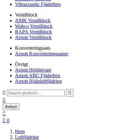
Vibracoustic Fjäderben
Ventilblock
AMK Ventilblock
Wabco Ventilblock
RAPA Ventilblock
Arnott Ventilblock
Konverteringssats
Arnott Konverteringssatser
Övrigt
Arnott Höjdgivare
Arnott ABC Fjäderben
Arnott Hjälpluftfjädring



Avbryt


0
Hem
Luftfjädring