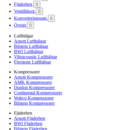
Fjäderben

Ventilblock

Konverteringssats

Övrigt

Luftbälgar
Arnott Luftbälgar
Bilstein Luftbälgar
BWI Luftbälgar
Vibracoustic Luftbälgar
Firestone Luftbälgar
Kompressorer
Arnott Kompressorer
AMK Kompressorer
Dunlop Kompressorer
Continental Kompressorer
Wabco Kompressorer
Bilstein Kompressorer
Fjäderben
Arnott Fjäderben
BWI Fjäderben
Bilstein Fjäderben