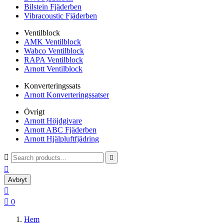
Bilstein Fjäderben
Vibracoustic Fjäderben
Ventilblock
AMK Ventilblock
Wabco Ventilblock
RAPA Ventilblock
Arnott Ventilblock
Konverteringssats
Arnott Konverteringssatser
Övrigt
Arnott Höjdgivare
Arnott ABC Fjäderben
Arnott Hjälpluftfjädring



Avbryt


0
Hem