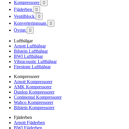
Kompressorer

Fjäderben

Ventilblock

Konverteringssats

Övrigt

Luftbälgar
Arnott Luftbälgar
Bilstein Luftbälgar
BWI Luftbälgar
Vibracoustic Luftbälgar
Firestone Luftbälgar
Kompressorer
Arnott Kompressorer
AMK Kompressorer
Dunlop Kompressorer
Continental Kompressorer
Wabco Kompressorer
Bilstein Kompressorer
Fjäderben
Arnott Fjäderben
BWI Fjäderben