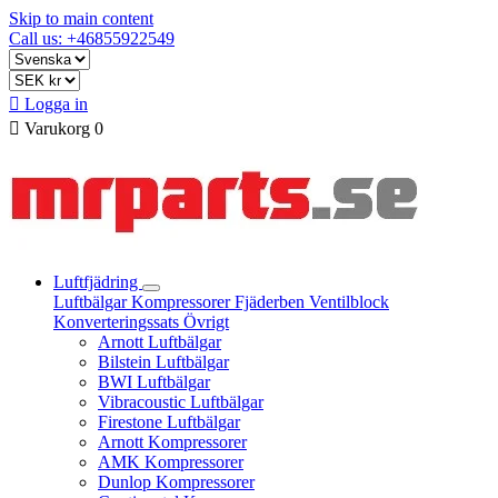
Skip to main content
Call us: +46855922549

Logga in

Varukorg
0
Luftfjädring
Luftbälgar
Kompressorer
Fjäderben
Ventilblock
Konverteringssats
Övrigt
Arnott Luftbälgar
Bilstein Luftbälgar
BWI Luftbälgar
Vibracoustic Luftbälgar
Firestone Luftbälgar
Arnott Kompressorer
AMK Kompressorer
Dunlop Kompressorer