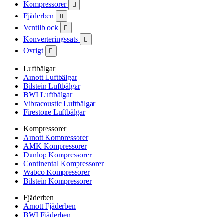
Kompressorer

Fjäderben

Ventilblock

Konverteringssats

Övrigt

Luftbälgar
Arnott Luftbälgar
Bilstein Luftbälgar
BWI Luftbälgar
Vibracoustic Luftbälgar
Firestone Luftbälgar
Kompressorer
Arnott Kompressorer
AMK Kompressorer
Dunlop Kompressorer
Continental Kompressorer
Wabco Kompressorer
Bilstein Kompressorer
Fjäderben
Arnott Fjäderben
BWI Fjäderben