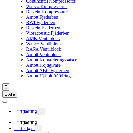
Continental Kompressorer
Wabco Kompressorer
Bilstein Kompressorer
Arnott Fjäderben
BWI Fjäderben
Bilstein Fjäderben
Vibracoustic Fjäderben
AMK Ventilblock
Wabco Ventilblock
RAPA Ventilblock
Arnott Ventilblock
Arnott Konverteringssatser
Arnott Höjdgivare
Arnott ABC Fjäderben
Arnott Hjälpluftfjädring


Alla
Luftfjädring

Luftfjädring
Luftbälgar
