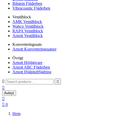
Bilstein Fjäderben
Vibracoustic Fjäderben
Ventilblock
AMK Ventilblock
Wabco Ventilblock
RAPA Ventilblock
Arnott Ventilblock
Konverteringssats
Arnott Konverteringssatser
Övrigt
Arnott Höjdgivare
Arnott ABC Fjäderben
Arnott Hjälpluftfjädring



Avbryt


0
Hem